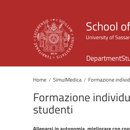
School o
University of Sassar
Department
St
Home
SimulMedica
Formazione individ
Formazione individu
studenti
Allenarsi in autonomia, migliorare con con