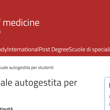
Skip to main content
f medicine
i
udy
International
Post Degree
Scuole di specia
uale autogestita per studenti
ale autogestita per
tinuità