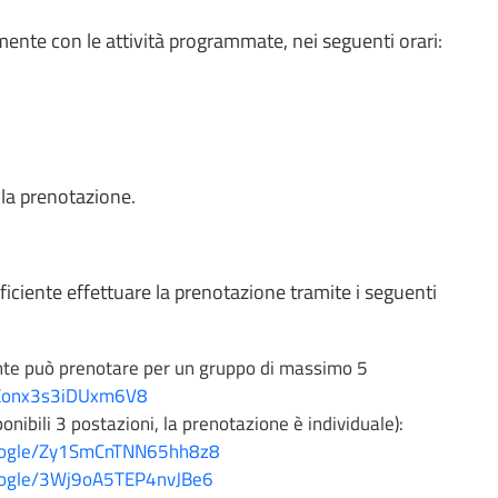
mente con le attività programmate, nei seguenti orari:
 la prenotazione.
ufficiente effettuare la prenotazione tramite i seguenti
nte può prenotare per un gruppo di massimo 5
94Eonx3s3iDUxm6V8
onibili 3 postazioni, la prenotazione è individuale):
.google/Zy1SmCnTNN65hh8z8
.google/3Wj9oA5TEP4nvJBe6