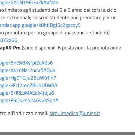
.google/GYDN19Fi7xZkAVfM6
o limitato agli studenti del 5 e 6 anno dei corsi a ciclo
ai corsi triennali; ciascun studente può prenotare per un
alendar.app.google/k8htiDgJ5c2gzcoy5
uò prenotare per un gruppo di massimo 2 studenti):
aF8Y2z66
LapAR Pro
(sono disponibili 6 postazioni, la prenotazione
google/5nt5i8XyfpiZqK2s6
google/Xa1nNzr2noVfiAQu8
google/Hg9TCJju25cWKrFn7
google/vFcJ2reoZBU5UfWBA
google/6HRLbMAEdk4jtiju6
.google/F5Qs2sh24GvuXSq1A
tro all'indirizzo email:
simulmedica@uniss.it