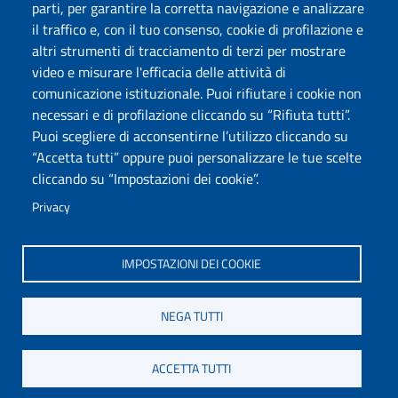
parti, per garantire la corretta navigazione e analizzare
Protocollo
il traffico e, con il tuo consenso, cookie di profilazione e
altri strumenti di tracciamento di terzi per mostrare
Seguici su
video e misurare l'efficacia delle attività di
comunicazione istituzionale. Puoi rifiutare i cookie non
necessari e di profilazione cliccando su “Rifiuta tutti”.
Università degli Studi di Sassari
Puoi scegliere di acconsentirne l’utilizzo cliccando su
Struttura di Raccordo
“Accetta tutti” oppure puoi personalizzare le tue scelte
Facoltà di Medicina e Chirurgia
cliccando su “Impostazioni dei cookie”.
Viale San Pietro 43/B, 07100 Sassari
Fax 079 228213
Privacy
PEC: fac.medicina.chirurgia@pec.uniss.it
www.uniss.it
IMPOSTAZIONI DEI COOKIE
NEGA TUTTI
ACCETTA TUTTI