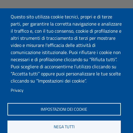
Dichiarazione di accessibilità
Questo sito utilizza cookie tecnici, propri e di terze
Posta elettronica @uniss.it
parti, per garantire la corretta navigazione e analizzare
Protocollo
il traffico e, con il tuo consenso, cookie di profilazione e
altri strumenti di tracciamento di terzi per mostrare
Seguici su
video e misurare l'efficacia delle attività di
comunicazione istituzionale. Puoi rifiutare i cookie non
necessari e di profilazione cliccando su “Rifiuta tutti”.
Università degli Studi di Sassari
Puoi scegliere di acconsentirne l’utilizzo cliccando su
Struttura di Raccordo
“Accetta tutti” oppure puoi personalizzare le tue scelte
Facoltà di Medicina e Chirurgia
cliccando su “Impostazioni dei cookie”.
Viale San Pietro 43/B, 07100 Sassari
Fax 079 228213
Privacy
PEC: fac.medicina.chirurgia@pec.uniss.it
www.uniss.it
IMPOSTAZIONI DEI COOKIE
NEGA TUTTI